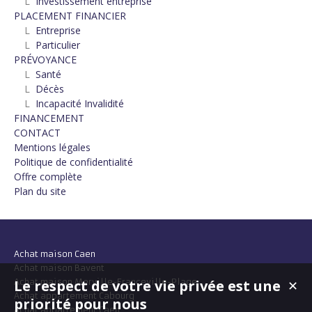
L
Investissement entreprise
PLACEMENT FINANCIER
L
Entreprise
L
Particulier
PRÉVOYANCE
L
Santé
L
Décès
L
Incapacité Invalidité
FINANCEMENT
CONTACT
Mentions légales
Politique de confidentialité
Offre complète
Plan du site
Achat maison Caen
Achat maison Bavent
Achat maison Merville-Franceville-Plage
Le respect de votre vie privée est une
✕
Achat appartement Cabourg
priorité pour nous
Achat appartement Caen