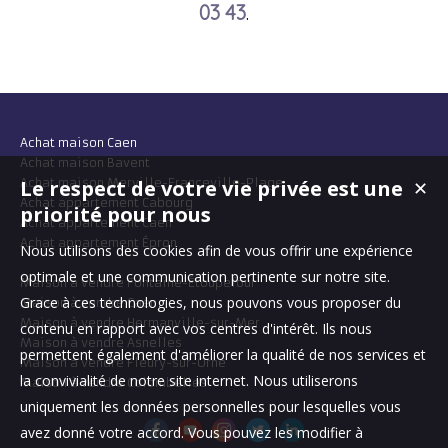
03 43
.
Achat maison Caen
Achat maison Bavent
Achat maison Merville-Franceville-Plage
Le respect de votre vie privée est une
✕
Achat appartement Cabourg
priorité pour nous
Achat appartement Caen
Achat appartement Épron
Nous utilisons des cookies afin de vous offrir une expérience
optimale et une communication pertinente sur notre site.
Maison à vendre Fontaine-Étoupefour
Grace à ces technologies, nous pouvons vous proposer du
Maison à vendre Caen
Maison à vendre Hermanville-sur-Mer
contenu en rapport avec vos centres d'intérêt. Ils nous
Maison à vendre Asnelles
permettent également d'améliorer la qualité de nos services et
Maison à vendre Fleury-sur-Orne
la convivialité de notre site internet. Nous utiliserons
Maison à vendre Colombelles
uniquement les données personnelles pour lesquelles vous
avez donné votre accord. Vous pouvez les modifier à