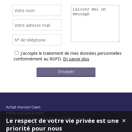
J'accepte le traitement de mes données personnelles
conformément au RGPD.
En savoir plus
Achat maison Caen
Achat maison Bavent
Le respect de votre vie privée est une
Achat maison Merville-Franceville-Plage
✕
Achat appartement Cabourg
priorité pour nous
Achat appartement Caen