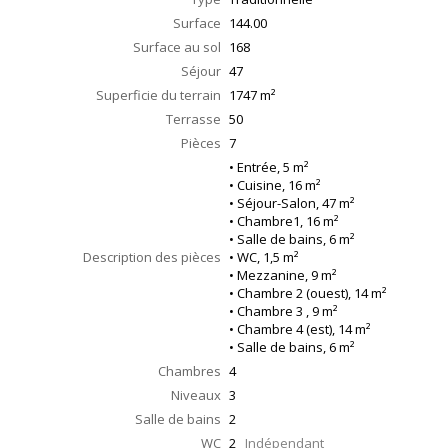
Surface
144.00
Surface au sol
168
Séjour
47
Superficie du terrain
1747 m²
Terrasse
50
Pièces
7
• Entrée, 5 m²
• Cuisine, 16 m²
• Séjour-Salon, 47 m²
• Chambre1, 16 m²
• Salle de bains, 6 m²
Description des pièces
• WC, 1,5 m²
• Mezzanine, 9 m²
• Chambre 2 (ouest), 14 m²
• Chambre 3 , 9 m²
• Chambre 4 (est), 14 m²
• Salle de bains, 6 m²
Chambres
4
Niveaux
3
Salle de bains
2
WC
2
Indépendant