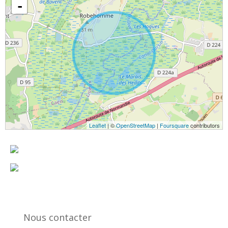
-
Leaflet
| ©
OpenStreetMap
|
Foursquare
contributors
Nous contacter